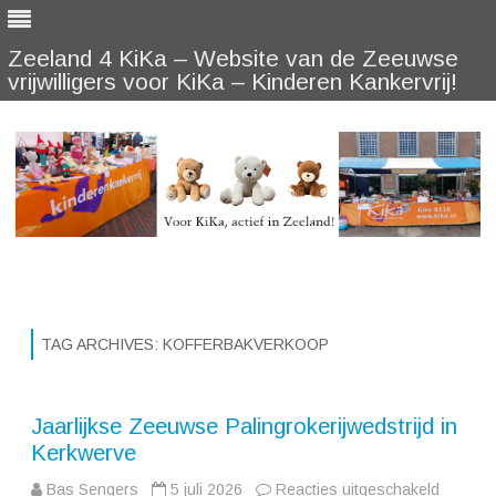
Zeeland 4 KiKa – Website van de Zeeuwse
vrijwilligers voor KiKa – Kinderen Kankervrij!
Skip
to
content
TAG ARCHIVES:
KOFFERBAKVERKOOP
Jaarlijkse Zeeuwse Palingrokerijwedstrijd in
Kerkwerve
voor
Bas Sengers
5 juli 2026
Reacties uitgeschakeld