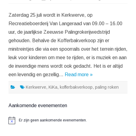
Jaarlijk
Zeeuws
Palingro
Zaterdag 25 juli wordt in Kerkwerve, op
in
Kerkwe
Recreatieboerderij Van Langeraad van 09.00 – 16.00
uur, de jaarlijkse Zeeuwse Palingrokerijwedstrijd
gehouden. Behalve de Kofferbakverkoop zijn er
minitreintjes die via een spoorrails over het terrein rijden,
leuk voor kinderen om mee te rijden, er is muziek en aan
de inwendige mens wordt ook gedacht. Het is er altijd
een levendig en gezellig…
Read more »
Kerkwerve
,
KiKa
,
kofferbakverkoop
,
paling roken
Aankomende evenementen
Er zijn geen aankomende evenementen.
Bericht