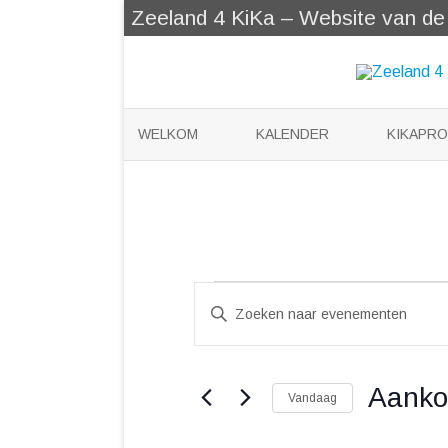
Zeeland 4 KiKa – Website van de Z
WELKOM
KALENDER
KIKAPR
KIKABER
KLEERTJ
KATOOTJ
Evenementen
VOOR KI
Evenementen
Vul
Zoeken
een
en
keyword
weergeven
in.
navigatie
Zoek
voor
Aank
Evenementen
Vandaag
met
Selecteer
keyword.
een