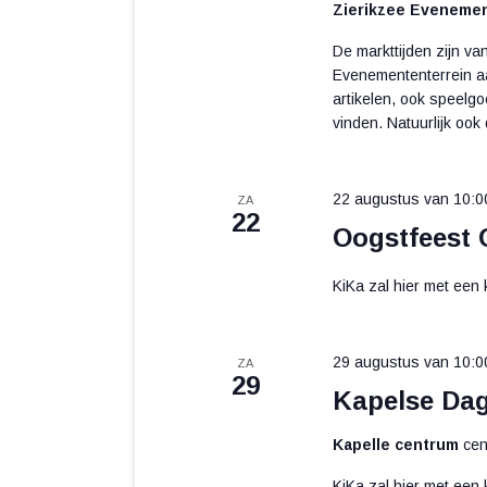
Zierikzee Eveneme
De markttijden zijn v
Evenemententerrein aa
artikelen, ook speelg
vinden. Natuurlijk ook 
22 augustus van 10:0
ZA
22
Oogstfeest 
KiKa zal hier met een
29 augustus van 10:0
ZA
29
Kapelse Da
Kapelle centrum
cen
KiKa zal hier met een