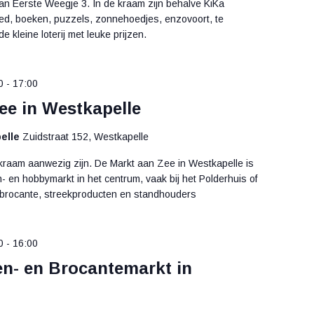
n Eerste Weegje 3. In de kraam zijn behalve KiKa
oed, boeken, puzzels, zonnehoedjes, enzovoort, te
de kleine loterij met leuke prijzen.
0
-
17:00
ee in Westkapelle
elle
Zuidstraat 152, Westkapelle
 kraam aanwezig zijn. De Markt aan Zee in Westkapelle is
n- en hobbymarkt in het centrum, vaak bij het Polderhuis of
 brocante, streekproducten en standhouders
0
-
16:00
en- en Brocantemarkt in