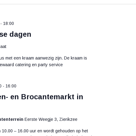
-
18:00
tse dagen
laat
tus met een kraam aanwezig zijn. De kraam is
ewaard catering en party service
0
-
16:00
en- en Brocantemarkt in
ntenterrein
Eerste Weegje 3, Zierikzee
an 10.00 – 16.00 uur en wordt gehouden op het