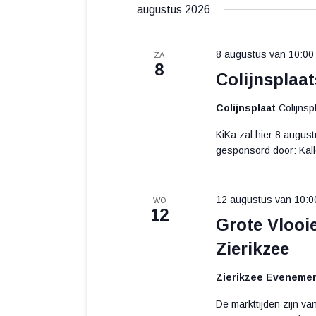
datum.
augustus 2026
8 augustus van 10:00
ZA
8
Colijnsplaa
Colijnsplaat
Colijnsp
KiKa zal hier 8 augus
gesponsord door: Kall
12 augustus van 10:0
WO
12
Grote Vlooi
Zierikzee
Zierikzee Eveneme
De markttijden zijn v