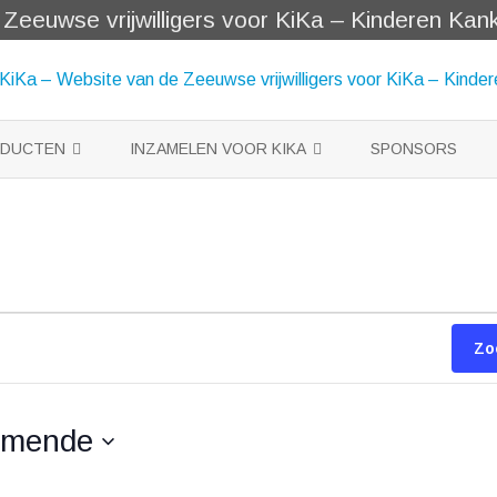
eeuwse vrijwilligers voor KiKa – Kinderen Kanke
Skip
to
ODUCTEN
INZAMELEN VOOR KIKA
SPONSORS
content
EN
DOPPEN VOOR KIKA
ES VOOR BABY BORN
CARTDRIDGE 4 KIKA
E SLEUTELHANGERS
KA
Zo
omende