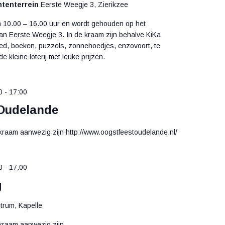
ntenterrein
Eerste Weegje 3, Zierikzee
an 10.00 – 16.00 uur en wordt gehouden op het
n Eerste Weegje 3. In de kraam zijn behalve KiKa
oed, boeken, puzzels, zonnehoedjes, enzovoort, te
de kleine loterij met leuke prijzen.
0
-
17:00
Oudelande
 kraam aanwezig zijn http://www.oogstfeestoudelande.nl/
0
-
17:00
g
trum, Kapelle
 kraam aanwezig zijn.