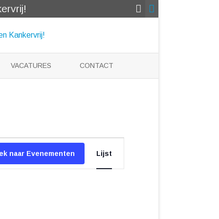
rvrij!
VACATURES
CONTACT
Evenement
weergaven
ek naar Evenementen
Lijst
navigatie