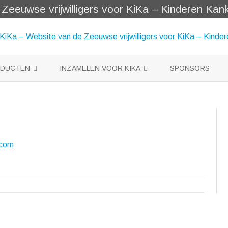
eeuwse vrijwilligers voor KiKa – Kinderen Kanke
Skip
to
ODUCTEN
INZAMELEN VOOR KIKA
SPONSORS
content
EN
DOPPEN VOOR KIKA
ES VOOR BABY BORN
CARTDRIDGE 4 KIKA
E SLEUTELHANGERS
.com
KA