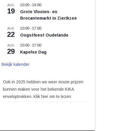
10:00
-
16:00
AUG
19
Grote Vlooien- en
Brocantemarkt in Zierikzee
10:00
-
17:00
AUG
22
Oogstfeest Oudelande
10:00
-
17:00
AUG
29
Kapelse Dag
Bekijk kalender
Ook in 2025 hebben we weer mooie prijzen
kunnen maken voor het bekende KIKA
enveloptrekken. Klik hier om te lezen