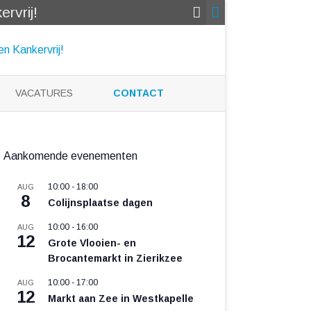
rvrij!
VACATURES
CONTACT
Aankomende evenementen
10:00
-
18:00
AUG
8
Colijnsplaatse dagen
10:00
-
16:00
AUG
12
Grote Vlooien- en
Brocantemarkt in Zierikzee
10:00
-
17:00
AUG
12
Markt aan Zee in Westkapelle