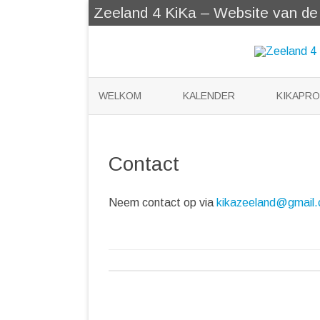
Zeeland 4 KiKa – Website van de Z
WELKOM
KALENDER
KIKAPR
KIKABER
Contact
KLEERTJ
KATOOTJ
Neem contact op via
kikazeeland@gmail
VOOR KI