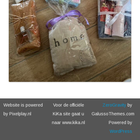
Website is powered
Voor de officiële
ZeroGravity
by
by Pixelplay.nl
KiKa site gaat u
GalussoThemes.com
naar www.kika.nl
Powered by
WordPress