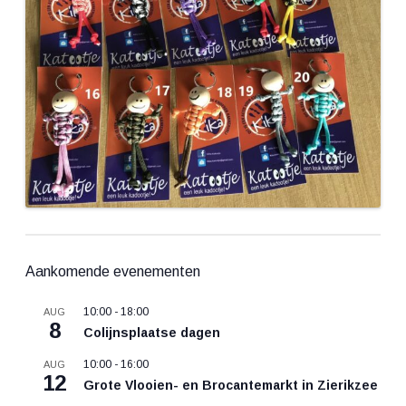
Aankomende evenementen
10:00
-
18:00
AUG
8
Colijnsplaatse dagen
10:00
-
16:00
AUG
12
Grote Vlooien- en Brocantemarkt in Zierikzee