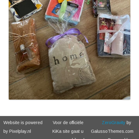
Website is powered
Voor de officiële
ZeroGravity
by
by Pixelplay.nl
KiKa site gaat u
GalussoThemes.com