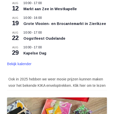
10:00
-
17:00
AUG
12
Markt aan Zee in Westkapelle
10:00
-
16:00
AUG
19
Grote Vlooien- en Brocantemarkt in Zierikzee
10:00
-
17:00
AUG
22
Oogstfeest Oudelande
10:00
-
17:00
AUG
29
Kapelse Dag
Bekijk kalender
Ook in 2025 hebben we weer mooie prijzen kunnen maken
voor het bekende KIKA enveloptrekken. Klik hier om te lezen