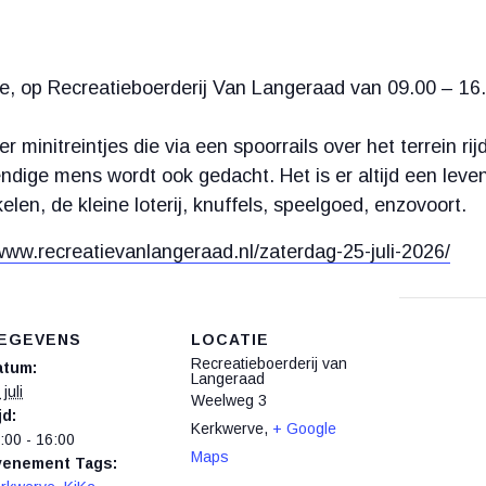
ve, op Recreatieboerderij Van Langeraad van 09.00 – 16.
r minitreintjes die via een spoorrails over het terrein r
endige mens wordt ook gedacht. Het is er altijd een leve
elen, de kleine loterij, knuffels, speelgoed, enzovoort.
/www.recreatievanlangeraad.nl/zaterdag-25-juli-2026/
EGEVENS
LOCATIE
Recreatieboerderij van
atum:
Langeraad
juli
Weelweg 3
jd:
Kerkwerve
,
+ Google
:00 - 16:00
Maps
venement Tags: