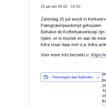
25 juli van 09:00
-
16:00
Zaterdag 25 juli wordt in Kerkwer
Palingrokerijwedstrijd gehouden.
Behalve de Kofferbakverkoop zijn e
rijden, er is muziek en aan de inw
KiKa staat daar met o.a. KiKa artik
Voor meer info bezoekt u:
https:/
G
Toevoegen aan kalender
D
25 
Ti
09
E