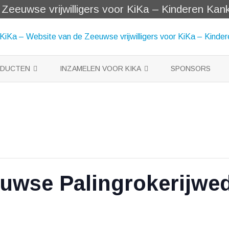
eeuwse vrijwilligers voor KiKa – Kinderen Kanke
Skip
to
ODUCTEN
INZAMELEN VOOR KIKA
SPONSORS
content
EN
DOPPEN VOOR KIKA
ES VOOR BABY BORN
CARTDRIDGE 4 KIKA
E SLEUTELHANGERS
KA
euwse Palingrokerijwed