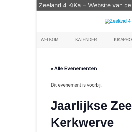
Zeeland 4 KiKa – Website van de Z
WELKOM
KALENDER
KIKAPR
KIKABER
KLEERTJ
« Alle Evenementen
KATOOTJ
Dit evenement is voorbij.
VOOR KI
Jaarlijkse Ze
Kerkwerve