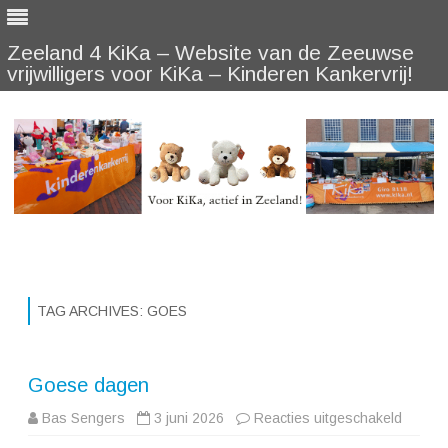
Zeeland 4 KiKa – Website van de Zeeuwse
vrijwilligers voor KiKa – Kinderen Kankervrij!
Skip
to
content
TAG ARCHIVES:
GOES
Goese dagen
voor
Bas Sengers
3 juni 2026
Reacties uitgeschakeld
Goese
dagen