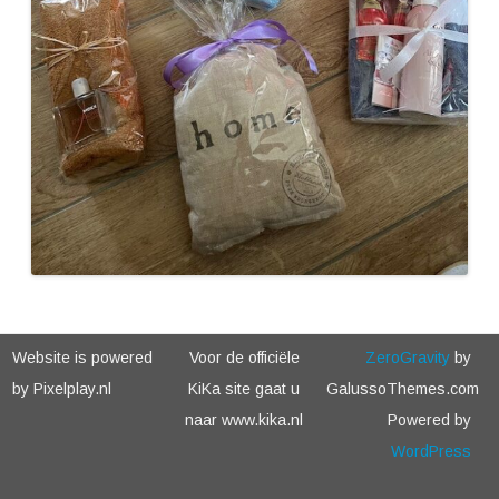
Website is powered
Voor de officiële
ZeroGravity
by
by Pixelplay.nl
KiKa site gaat u
GalussoThemes.com
naar www.kika.nl
Powered by
WordPress