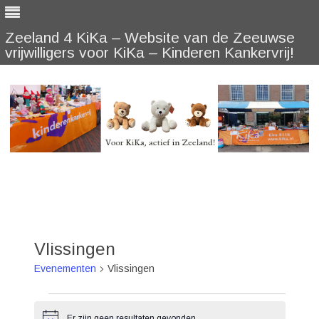
Zeeland 4 KiKa – Website van de Zeeuwse
vrijwilligers voor KiKa – Kinderen Kankervrij!
Skip
to
content
Vlissingen
Evenementen
Vlissingen
Evenementen
Er zijn geen resultaten gevonden.