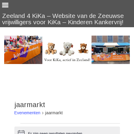
Zeeland 4 KiKa – Website van de Zeeuwse
vrijwilligers voor KiKa – Kinderen Kankervrij!
Skip
to
content
jaarmarkt
Evenementen
jaarmarkt
Evenementen
Er zijn geen resultaten gevonden.