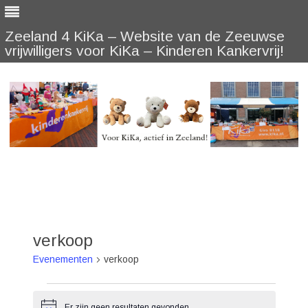
Zeeland 4 KiKa – Website van de Zeeuwse
vrijwilligers voor KiKa – Kinderen Kankervrij!
Skip
to
content
verkoop
Evenementen
verkoop
Evenementen
Er zijn geen resultaten gevonden.