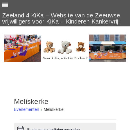
Zeeland 4 KiKa – Website van de Zeeuwse
vrijwilligers voor KiKa – Kinderen Kankervrij!
Skip
to
content
Meliskerke
Evenementen
Meliskerke
Evenementen
Er zijn geen resultaten gevonden.