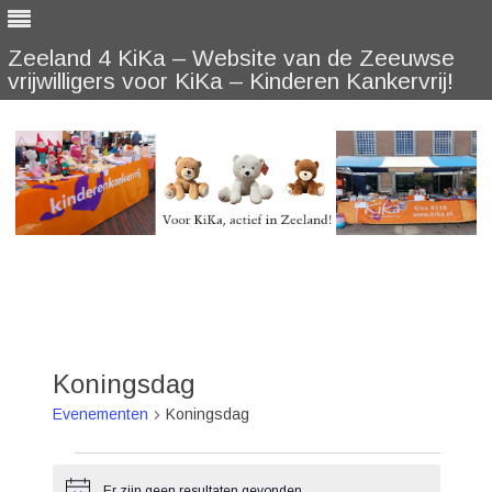
Zeeland 4 KiKa – Website van de Zeeuwse
vrijwilligers voor KiKa – Kinderen Kankervrij!
Skip
to
content
Koningsdag
Evenementen
Koningsdag
Evenementen
Er zijn geen resultaten gevonden.