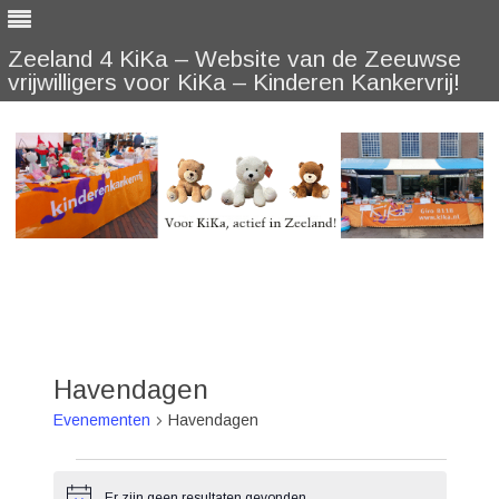
Zeeland 4 KiKa – Website van de Zeeuwse
vrijwilligers voor KiKa – Kinderen Kankervrij!
Skip
to
content
Havendagen
Evenementen
Havendagen
Evenementen
Er zijn geen resultaten gevonden.