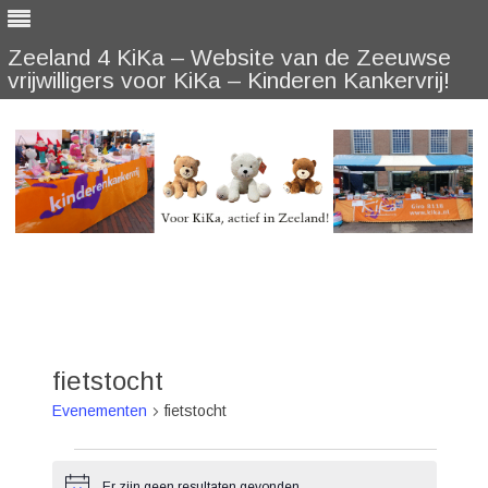
Zeeland 4 KiKa – Website van de Zeeuwse
vrijwilligers voor KiKa – Kinderen Kankervrij!
Skip
to
content
fietstocht
Evenementen
fietstocht
Evenementen
Er zijn geen resultaten gevonden.