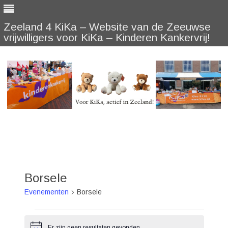
Zeeland 4 KiKa – Website van de Zeeuwse
vrijwilligers voor KiKa – Kinderen Kankervrij!
Skip
to
content
Borsele
Evenementen
Borsele
Evenementen
Er zijn geen resultaten gevonden.