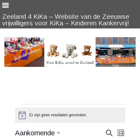
Zeeland 4 KiKa – Website van de Zeeuwse
vrijwilligers voor KiKa – Kinderen Kankervrij!
Skip
to
content
Evenementen
Er zijn geen resultaten gevonden.
Bericht
Evenementen
Eveneme
Aankomende
Zoeken
Lijst
Zoeken
weergav