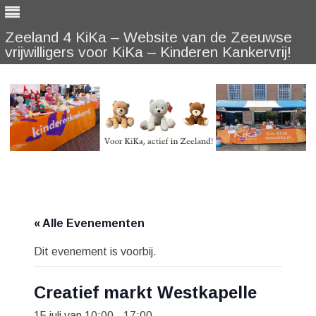
Zeeland 4 KiKa – Website van de Zeeuwse
vrijwilligers voor KiKa – Kinderen Kankervrij!
Skip
to
content
« Alle Evenementen
Dit evenement is voorbij.
Creatief markt Westkapelle
15 juli van 10:00
-
17:00