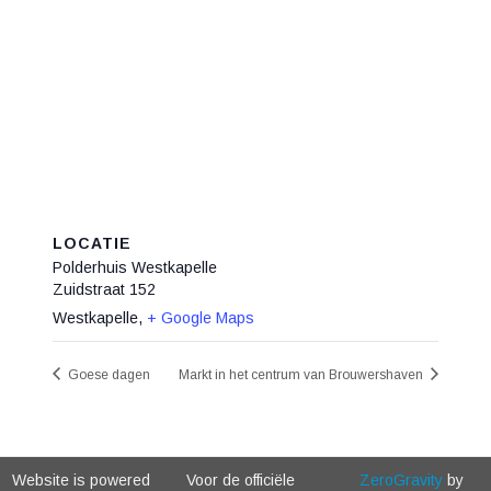
LOCATIE
Polderhuis Westkapelle
Zuidstraat 152
Westkapelle
,
+ Google Maps
Goese dagen
Markt in het centrum van Brouwershaven
Website is powered
Voor de officiële
ZeroGravity
by