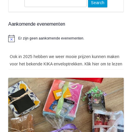
S
e
a
Aankomende evenementen
r
c
Er zijn geen aankomende evenementen.
Bericht
h
Ook in 2025 hebben we weer mooie prijzen kunnen maken
voor het bekende KIKA enveloptrekken. Klik hier om te lezen