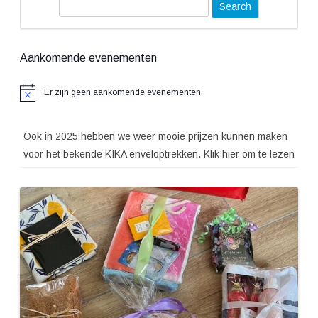
S
e
a
Aankomende evenementen
r
c
Er zijn geen aankomende evenementen.
Bericht
h
Ook in 2025 hebben we weer mooie prijzen kunnen maken
voor het bekende KIKA enveloptrekken. Klik hier om te lezen